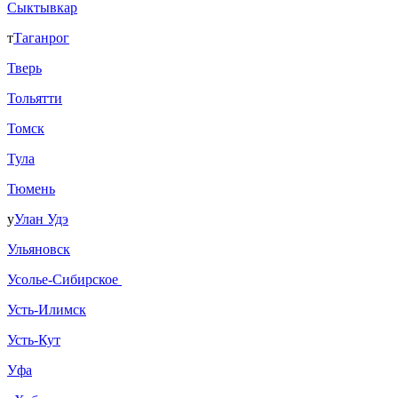
Сыктывкар
т
Таганрог
Тверь
Тольятти
Томск
Тула
Тюмень
у
Улан Удэ
Ульяновск
Усолье-Сибирское
Усть-Илимск
Усть-Кут
Уфа