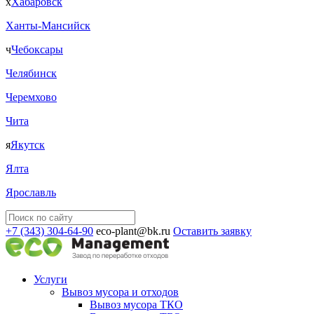
х
Хабаровск
Ханты-Мансийск
ч
Чебоксары
Челябинск
Черемхово
Чита
я
Якутск
Ялта
Ярославль
+7 (343) 304-64-90
eco-plant@bk.ru
Оставить заявку
Услуги
Вывоз мусора и отходов
Вывоз мусора ТКО