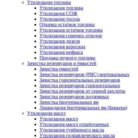
Утилизация топлива
Утилизация топлива
Утилизация СОЖ
Утилизация тосола
Откачка остатков топлива
Утилизация остатков топлива
Утилизация горючих отходов
Утилизация дизеля
Утилизация керосина
Утилизация нефраса
Продажа печного топлива
Зачистка резервуаров и ёмкостей
Зачистка емкостей
Зачистка резервуаров (РВС) вертикальных
Зачистка горизонтальных резервуаров
Зачистка резервуаров горизонтальных
Зачистка резервуаров от серной кислоты
Зачистка резервуаров подземных
Зачистка биотермальных ям
Ликвидация биотермальных ям (Беккера)
Утилизация масел
Утилизация масел
Утилизация масел отработанных
Утилизация турбинного масла
Утилизация гидравлического масла