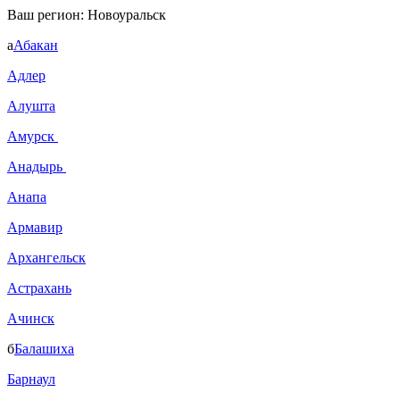
Ваш регион:
Новоуральск
а
Абакан
Адлер
Алушта
Амурск
Анадырь
Анапа
Армавир
Архангельск
Астрахань
Ачинск
б
Балашиха
Барнаул