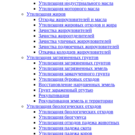
Утилизация индустриального масла
Утилизация моторного масла
Утилизация жиров
Отходы жироуловителей и масла
Утилизация жировых отходов и жира
Зачистка жироуловителей
Зачистка жироотделителей
Зачистка уличных жироуловителей
Зачистка подмоечных жироуловителей
Откачка колодцев жироуловителей
Утилизация загрязненных грунтов
Утилизация загрязненных грунтов
Утилизация загрязненных земель
Утилизация замазученного грунта
Утилизация буровых отходов
Восстановление нарушенных земель
Грунт зараженный ртутью
Рекультивация
Рекультивация земель и территории
Утилизация биологических отходов
Утилизация биологических отходов
Утилизация биогумуса
Утилизация отходов падежа животных
Утилизация падежа скота
Утилизация падежа коров