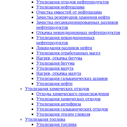
Утилизация отходов нефтепродуктов
Утилизация нефтешлама
Очистка емкостей от нефтешлама
Зачистка резервуаров хранения нефти
Зачистка несанкционированных разливов
нефтепродуктов
Откачка некондиционных нефтепродуктов
Утилизация некондиционных
нефтепродуктов
Ликвидация разливов нефти
Утилизация отработанных масел
Нагрев, откачка битума
Утилизация битума
Утилизация мазута
Нагрев, откачка мазута
Утилизация гальванических шламов
Утилизация нефти
Утилизация химических отходов
Отходы химического происхождения
Утилизация химических отходов
Утилизация антифриза
Утилизация гальванических отходов
Утилизация этилен гликоля
Утилизация топлива
Утилизация топлива