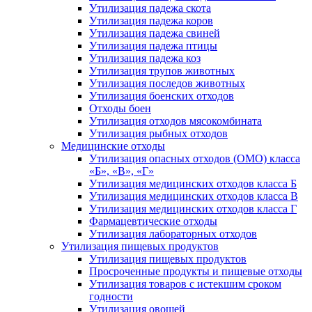
Утилизация падежа скота
Утилизация падежа коров
Утилизация падежа свиней
Утилизация падежа птицы
Утилизация падежа коз
Утилизация трупов животных
Утилизация последов животных
Утилизация боенских отходов
Отходы боен
Утилизация отходов мясокомбината
Утилизация рыбных отходов
Медицинские отходы
Утилизация опасных отходов (ОМО) класса
«Б», «В», «Г»
Утилизация медицинских отходов класса Б
Утилизация медицинских отходов класса В
Утилизация медицинских отходов класса Г
Фармацевтические отходы
Утилизация лабораторных отходов
Утилизация пищевых продуктов
Утилизация пищевых продуктов
Просроченные продукты и пищевые отходы
Утилизация товаров с истекшим сроком
годности
Утилизация овощей