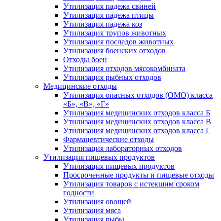
Утилизация падежа свиней
Утилизация падежа птицы
Утилизация падежа коз
Утилизация трупов животных
Утилизация последов животных
Утилизация боенских отходов
Отходы боен
Утилизация отходов мясокомбината
Утилизация рыбных отходов
Медицинские отходы
Утилизация опасных отходов (ОМО) класса
«Б», «В», «Г»
Утилизация медицинских отходов класса Б
Утилизация медицинских отходов класса В
Утилизация медицинских отходов класса Г
Фармацевтические отходы
Утилизация лабораторных отходов
Утилизация пищевых продуктов
Утилизация пищевых продуктов
Просроченные продукты и пищевые отходы
Утилизация товаров с истекшим сроком
годности
Утилизация овощей
Утилизация мяса
Утилизация рыбы