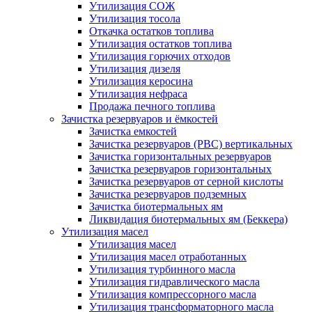
Утилизация СОЖ
Утилизация тосола
Откачка остатков топлива
Утилизация остатков топлива
Утилизация горючих отходов
Утилизация дизеля
Утилизация керосина
Утилизация нефраса
Продажа печного топлива
Зачистка резервуаров и ёмкостей
Зачистка емкостей
Зачистка резервуаров (РВС) вертикальных
Зачистка горизонтальных резервуаров
Зачистка резервуаров горизонтальных
Зачистка резервуаров от серной кислоты
Зачистка резервуаров подземных
Зачистка биотермальных ям
Ликвидация биотермальных ям (Беккера)
Утилизация масел
Утилизация масел
Утилизация масел отработанных
Утилизация турбинного масла
Утилизация гидравлического масла
Утилизация компрессорного масла
Утилизация трансформаторного масла