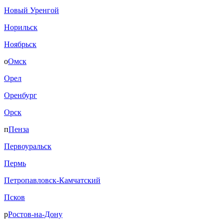
Новый Уренгой
Норильск
Ноябрьск
о
Омск
Орел
Оренбург
Орск
п
Пенза
Первоуральск
Пермь
Петропавловск-Камчатский
Псков
р
Ростов-на-Дону