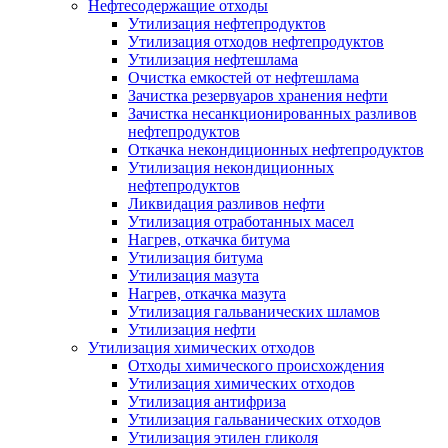
Нефтесодержащие отходы
Утилизация нефтепродуктов
Утилизация отходов нефтепродуктов
Утилизация нефтешлама
Очистка емкостей от нефтешлама
Зачистка резервуаров хранения нефти
Зачистка несанкционированных разливов
нефтепродуктов
Откачка некондиционных нефтепродуктов
Утилизация некондиционных
нефтепродуктов
Ликвидация разливов нефти
Утилизация отработанных масел
Нагрев, откачка битума
Утилизация битума
Утилизация мазута
Нагрев, откачка мазута
Утилизация гальванических шламов
Утилизация нефти
Утилизация химических отходов
Отходы химического происхождения
Утилизация химических отходов
Утилизация антифриза
Утилизация гальванических отходов
Утилизация этилен гликоля