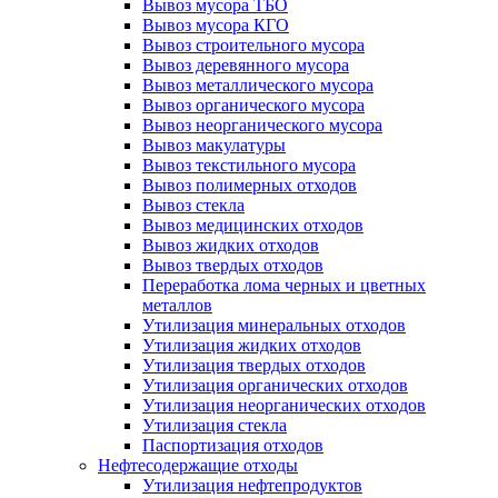
Вывоз мусора ТБО
Вывоз мусора КГО
Вывоз строительного мусора
Вывоз деревянного мусора
Вывоз металлического мусора
Вывоз органического мусора
Вывоз неорганического мусора
Вывоз макулатуры
Вывоз текстильного мусора
Вывоз полимерных отходов
Вывоз стекла
Вывоз медицинских отходов
Вывоз жидких отходов
Вывоз твердых отходов
Переработка лома черных и цветных
металлов
Утилизация минеральных отходов
Утилизация жидких отходов
Утилизация твердых отходов
Утилизация органических отходов
Утилизация неорганических отходов
Утилизация стекла
Паспортизация отходов
Нефтесодержащие отходы
Утилизация нефтепродуктов