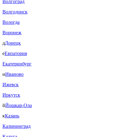
Волгоград
Волгодонск
Вологда
Воронеж
д
Донецк
е
Евпатория
Екатеринбург
и
Иваново
Ижевск
Иркутск
й
Йошкар-Ола
к
Казань
Калининград
Калуга