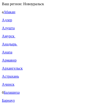
Ваш регион:
Новоуральск
а
Абакан
Адлер
Алушта
Амурск
Анадырь
Анапа
Армавир
Архангельск
Астрахань
Ачинск
б
Балашиха
Барнаул