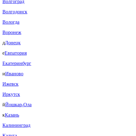
Волгоград
Волгодонск
Вологда
Воронеж
д
Донецк
е
Евпатория
Екатеринбург
и
Иваново
Ижевск
Иркутск
й
Йошкар-Ола
к
Казань
Калининград
Калуга