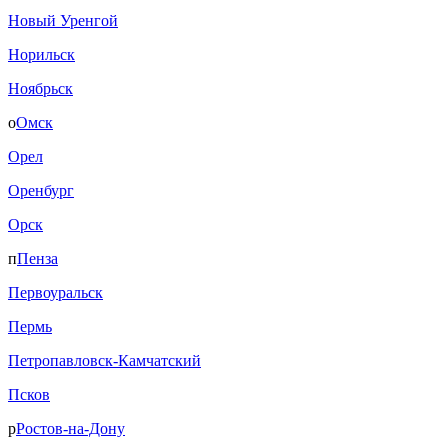
Новый Уренгой
Норильск
Ноябрьск
о
Омск
Орел
Оренбург
Орск
п
Пенза
Первоуральск
Пермь
Петропавловск-Камчатский
Псков
р
Ростов-на-Дону