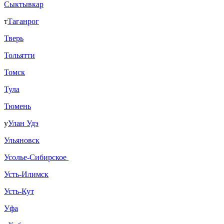
Сыктывкар
т
Таганрог
Тверь
Тольятти
Томск
Тула
Тюмень
у
Улан Удэ
Ульяновск
Усолье-Сибирское
Усть-Илимск
Усть-Кут
Уфа