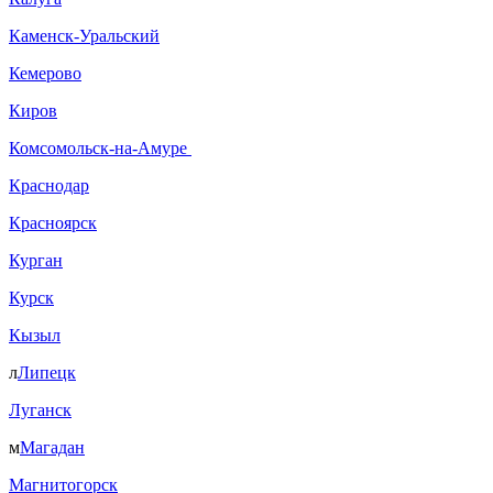
Каменск-Уральский
Кемерово
Киров
Комсомольск-на-Амуре
Краснодар
Красноярск
Курган
Курск
Кызыл
л
Липецк
Луганск
м
Магадан
Магнитогорск