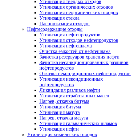
Утилизация твердых отходов
Утилизация органических отходов
Утилизация неорганических отходов
Утилизация стекла
Паспортизация отходов
Нефтесодержащие отходы
Утилизация нефтепродуктов
Утилизация отходов нефтепродуктов
Утилизация нефтешлама
Очистка емкостей от нефтешлама
Зачистка резервуаров хранения нефти
Зачистка несанкционированных разливов
нефтепродуктов
Откачка некондиционных нефтепродуктов
Утилизация некондиционных
нефтепродуктов
Ликвидация разливов нефти
Утилизация отработанных масел
Нагрев, откачка битума
Утилизация битума
Утилизация мазута
Нагрев, откачка мазута
Утилизация гальванических шламов
Утилизация нефти
Утилизация химических отходов