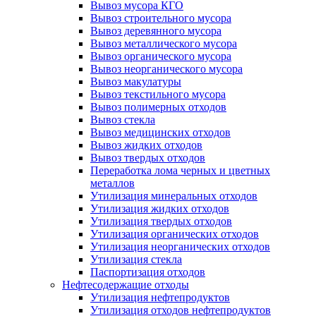
Вывоз мусора КГО
Вывоз строительного мусора
Вывоз деревянного мусора
Вывоз металлического мусора
Вывоз органического мусора
Вывоз неорганического мусора
Вывоз макулатуры
Вывоз текстильного мусора
Вывоз полимерных отходов
Вывоз стекла
Вывоз медицинских отходов
Вывоз жидких отходов
Вывоз твердых отходов
Переработка лома черных и цветных
металлов
Утилизация минеральных отходов
Утилизация жидких отходов
Утилизация твердых отходов
Утилизация органических отходов
Утилизация неорганических отходов
Утилизация стекла
Паспортизация отходов
Нефтесодержащие отходы
Утилизация нефтепродуктов
Утилизация отходов нефтепродуктов