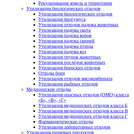
Рекультивация земель и территории
Утилизация биологических отходов
Утилизация биологических отходов
Утилизация биогумуса
Утилизация отходов падежа животных
Утилизация падежа скота
Утилизация падежа коров
Утилизация падежа свиней
Утилизация падежа птицы
Утилизация падежа коз
Утилизация трупов животных
Утилизация последов животных
Утилизация боенских отходов
Отходы боен
Утилизация отходов мясокомбината
Утилизация рыбных отходов
Медицинские отходы
Утилизация опасных отходов (ОМО) класса
«Б», «В», «Г»
Утилизация медицинских отходов класса Б
Утилизация медицинских отходов класса В
Утилизация медицинских отходов класса Г
Фармацевтические отходы
Утилизация лабораторных отходов
Утилизация пищевых продуктов