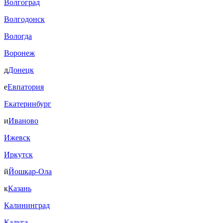
Волгоград
Волгодонск
Вологда
Воронеж
д
Донецк
е
Евпатория
Екатеринбург
и
Иваново
Ижевск
Иркутск
й
Йошкар-Ола
к
Казань
Калининград
Калуга