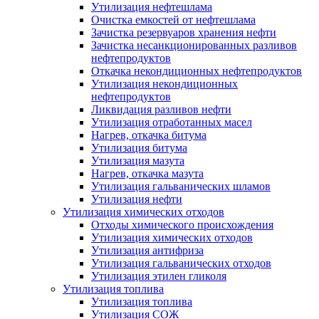
Утилизация нефтешлама
Очистка емкостей от нефтешлама
Зачистка резервуаров хранения нефти
Зачистка несанкционированных разливов
нефтепродуктов
Откачка некондиционных нефтепродуктов
Утилизация некондиционных
нефтепродуктов
Ликвидация разливов нефти
Утилизация отработанных масел
Нагрев, откачка битума
Утилизация битума
Утилизация мазута
Нагрев, откачка мазута
Утилизация гальванических шламов
Утилизация нефти
Утилизация химических отходов
Отходы химического происхождения
Утилизация химических отходов
Утилизация антифриза
Утилизация гальванических отходов
Утилизация этилен гликоля
Утилизация топлива
Утилизация топлива
Утилизация СОЖ