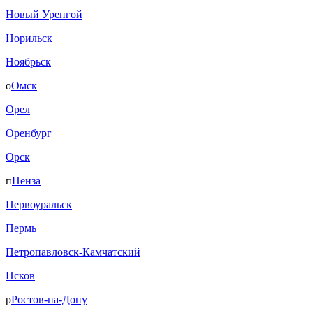
Новый Уренгой
Норильск
Ноябрьск
о
Омск
Орел
Оренбург
Орск
п
Пенза
Первоуральск
Пермь
Петропавловск-Камчатский
Псков
р
Ростов-на-Дону