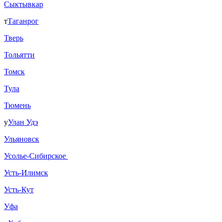
Сыктывкар
т
Таганрог
Тверь
Тольятти
Томск
Тула
Тюмень
у
Улан Удэ
Ульяновск
Усолье-Сибирское
Усть-Илимск
Усть-Кут
Уфа