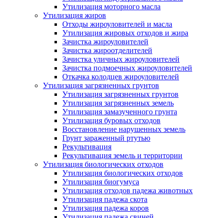
Утилизация моторного масла
Утилизация жиров
Отходы жироуловителей и масла
Утилизация жировых отходов и жира
Зачистка жироуловителей
Зачистка жироотделителей
Зачистка уличных жироуловителей
Зачистка подмоечных жироуловителей
Откачка колодцев жироуловителей
Утилизация загрязненных грунтов
Утилизация загрязненных грунтов
Утилизация загрязненных земель
Утилизация замазученного грунта
Утилизация буровых отходов
Восстановление нарушенных земель
Грунт зараженный ртутью
Рекультивация
Рекультивация земель и территории
Утилизация биологических отходов
Утилизация биологических отходов
Утилизация биогумуса
Утилизация отходов падежа животных
Утилизация падежа скота
Утилизация падежа коров
Утилизация падежа свиней