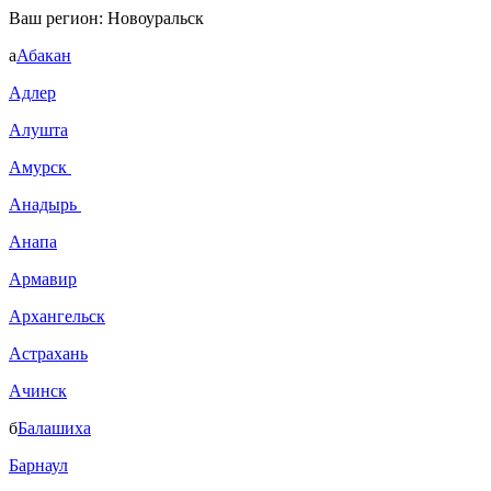
Ваш регион:
Новоуральск
а
Абакан
Адлер
Алушта
Амурск
Анадырь
Анапа
Армавир
Архангельск
Астрахань
Ачинск
б
Балашиха
Барнаул