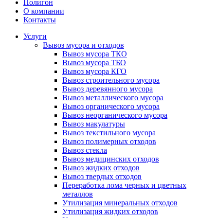
Полигон
О компании
Контакты
Услуги
Вывоз мусора и отходов
Вывоз мусора ТКО
Вывоз мусора ТБО
Вывоз мусора КГО
Вывоз строительного мусора
Вывоз деревянного мусора
Вывоз металлического мусора
Вывоз органического мусора
Вывоз неорганического мусора
Вывоз макулатуры
Вывоз текстильного мусора
Вывоз полимерных отходов
Вывоз стекла
Вывоз медицинских отходов
Вывоз жидких отходов
Вывоз твердых отходов
Переработка лома черных и цветных
металлов
Утилизация минеральных отходов
Утилизация жидких отходов