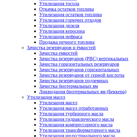
Утилизация тосола
Откачка остатков топлива
Утилизация остатков топлива
Утилизация горючих отходов
Утилизация дизеля
Утилизация керосина
Утилизация нефраса
Продажа печного топлива
Зачистка резервуаров и ёмкостей
Зачистка емкостей
Зачистка резервуаров (РВС) вертикальных
Зачистка горизонтальных резервуаров
Зачистка резервуаров горизонтальных
Зачистка резервуаров от серной кислоты
Зачистка резервуаров подземных
Зачистка биотермальных ям
Ликвидация биотермальных ям (Беккера)
Утилизация масел
Утилизация масел
Утилизация масел отработанных
Утилизация турбинного масла
Утилизация гидравлического масла
Утилизация компрессорного масла
Утилизация трансформаторного масла
Утилизация индустриального масла