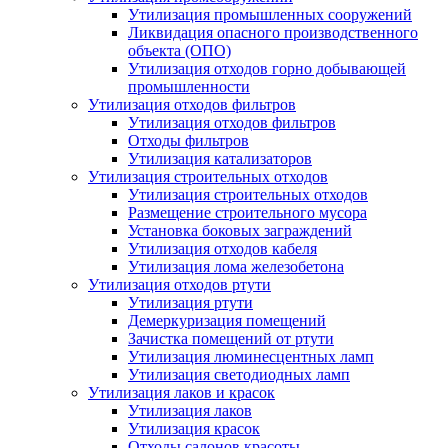
Утилизация промышленных сооружений
Ликвидация опасного производственного
объекта (ОПО)
Утилизация отходов горно добывающей
промышленности
Утилизация отходов фильтров
Утилизация отходов фильтров
Отходы фильтров
Утилизация катализаторов
Утилизация строительных отходов
Утилизация строительных отходов
Размещение строительного мусора
Установка боковых заграждений
Утилизация отходов кабеля
Утилизация лома железобетона
Утилизация отходов ртути
Утилизация ртути
Демеркуризация помещений
Зачистка помещений от ртути
Утилизация люминесцентных ламп
Утилизация светодиодных ламп
Утилизация лаков и красок
Утилизация лаков
Утилизация красок
Отходы салонов красоты