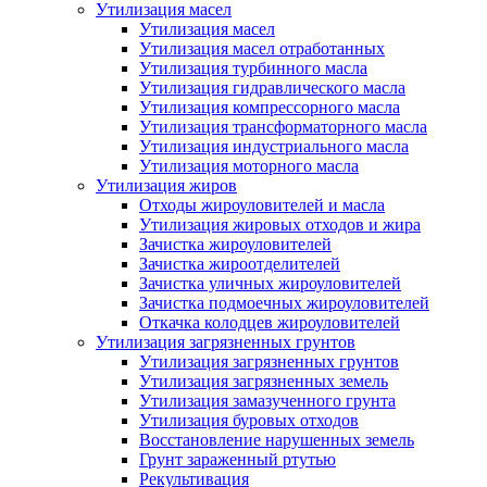
Утилизация масел
Утилизация масел
Утилизация масел отработанных
Утилизация турбинного масла
Утилизация гидравлического масла
Утилизация компрессорного масла
Утилизация трансформаторного масла
Утилизация индустриального масла
Утилизация моторного масла
Утилизация жиров
Отходы жироуловителей и масла
Утилизация жировых отходов и жира
Зачистка жироуловителей
Зачистка жироотделителей
Зачистка уличных жироуловителей
Зачистка подмоечных жироуловителей
Откачка колодцев жироуловителей
Утилизация загрязненных грунтов
Утилизация загрязненных грунтов
Утилизация загрязненных земель
Утилизация замазученного грунта
Утилизация буровых отходов
Восстановление нарушенных земель
Грунт зараженный ртутью
Рекультивация