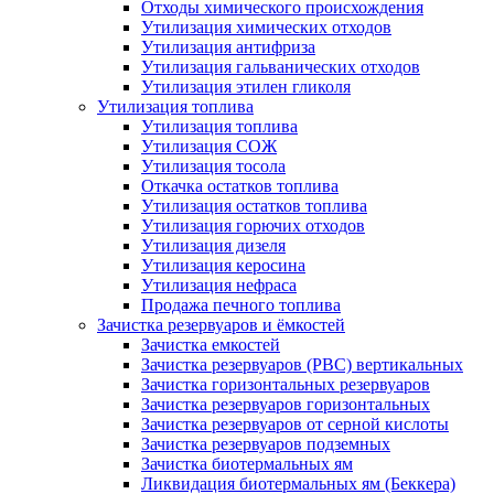
Отходы химического происхождения
Утилизация химических отходов
Утилизация антифриза
Утилизация гальванических отходов
Утилизация этилен гликоля
Утилизация топлива
Утилизация топлива
Утилизация СОЖ
Утилизация тосола
Откачка остатков топлива
Утилизация остатков топлива
Утилизация горючих отходов
Утилизация дизеля
Утилизация керосина
Утилизация нефраса
Продажа печного топлива
Зачистка резервуаров и ёмкостей
Зачистка емкостей
Зачистка резервуаров (РВС) вертикальных
Зачистка горизонтальных резервуаров
Зачистка резервуаров горизонтальных
Зачистка резервуаров от серной кислоты
Зачистка резервуаров подземных
Зачистка биотермальных ям
Ликвидация биотермальных ям (Беккера)