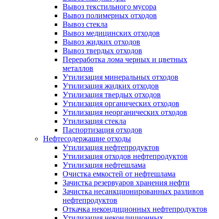
Вывоз текстильного мусора
Вывоз полимерных отходов
Вывоз стекла
Вывоз медицинских отходов
Вывоз жидких отходов
Вывоз твердых отходов
Переработка лома черных и цветных
металлов
Утилизация минеральных отходов
Утилизация жидких отходов
Утилизация твердых отходов
Утилизация органических отходов
Утилизация неорганических отходов
Утилизация стекла
Паспортизация отходов
Нефтесодержащие отходы
Утилизация нефтепродуктов
Утилизация отходов нефтепродуктов
Утилизация нефтешлама
Очистка емкостей от нефтешлама
Зачистка резервуаров хранения нефти
Зачистка несанкционированных разливов
нефтепродуктов
Откачка некондиционных нефтепродуктов
Утилизация некондиционных