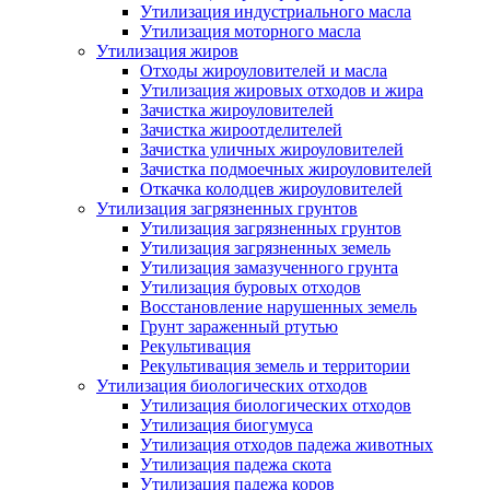
Утилизация индустриального масла
Утилизация моторного масла
Утилизация жиров
Отходы жироуловителей и масла
Утилизация жировых отходов и жира
Зачистка жироуловителей
Зачистка жироотделителей
Зачистка уличных жироуловителей
Зачистка подмоечных жироуловителей
Откачка колодцев жироуловителей
Утилизация загрязненных грунтов
Утилизация загрязненных грунтов
Утилизация загрязненных земель
Утилизация замазученного грунта
Утилизация буровых отходов
Восстановление нарушенных земель
Грунт зараженный ртутью
Рекультивация
Рекультивация земель и территории
Утилизация биологических отходов
Утилизация биологических отходов
Утилизация биогумуса
Утилизация отходов падежа животных
Утилизация падежа скота
Утилизация падежа коров