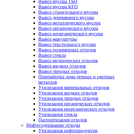
Вывоз мусора ТБО
Вывоз мусора КГО
Вывоз строительного мусора
Вывоз деревянного мусора
Вывоз металлического мусора
Вывоз органического мусора
Вывоз неорганического мусора
Вывоз макулатуры
Вывоз текстильного мусора
Вывоз полимерных отходов
Вывоз стекла
Вывоз медицинских отходов
Вывоз жидких отходов
Вывоз твердых отходов
Переработка лома черных и цветных
металлов
Утилизация минеральных отходов
Утилизация жидких отходов
Утилизация твердых отходов
Утилизация органических отходов
Утилизация неорганических отходов
Утилизация стекла
Паспортизация отходов
Нефтесодержащие отходы
Утилизация нефтепродуктов