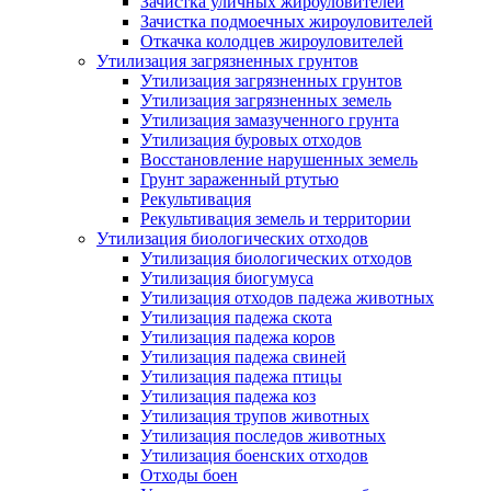
Зачистка уличных жироуловителей
Зачистка подмоечных жироуловителей
Откачка колодцев жироуловителей
Утилизация загрязненных грунтов
Утилизация загрязненных грунтов
Утилизация загрязненных земель
Утилизация замазученного грунта
Утилизация буровых отходов
Восстановление нарушенных земель
Грунт зараженный ртутью
Рекультивация
Рекультивация земель и территории
Утилизация биологических отходов
Утилизация биологических отходов
Утилизация биогумуса
Утилизация отходов падежа животных
Утилизация падежа скота
Утилизация падежа коров
Утилизация падежа свиней
Утилизация падежа птицы
Утилизация падежа коз
Утилизация трупов животных
Утилизация последов животных
Утилизация боенских отходов
Отходы боен