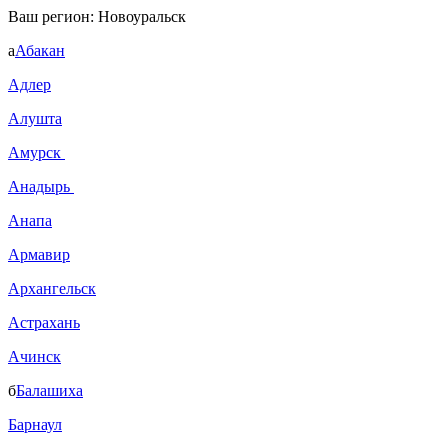
Ваш регион:
Новоуральск
а
Абакан
Адлер
Алушта
Амурск
Анадырь
Анапа
Армавир
Архангельск
Астрахань
Ачинск
б
Балашиха
Барнаул