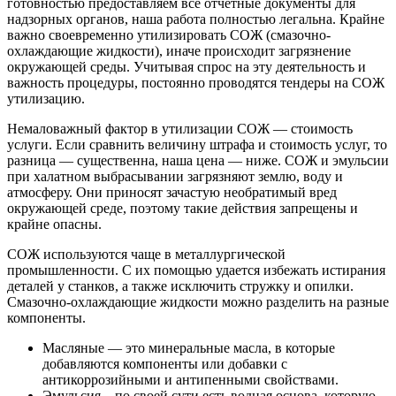
готовностью предоставляем все отчетные документы для
надзорных органов, наша работа полностью легальна. Крайне
важно своевременно утилизировать СОЖ (смазочно-
охлаждающие жидкости), иначе происходит загрязнение
окружающей среды. Учитывая спрос на эту деятельность и
важность процедуры, постоянно проводятся тендеры на СОЖ
утилизацию.
Немаловажный фактор в утилизации СОЖ — стоимость
услуги. Если сравнить величину штрафа и стоимость услуг, то
разница — существенна, наша цена — ниже. СОЖ и эмульсии
при халатном выбрасывании загрязняют землю, воду и
атмосферу. Они приносят зачастую необратимый вред
окружающей среде, поэтому такие действия запрещены и
крайне опасны.
СОЖ используются чаще в металлургической
промышленности. С их помощью удается избежать истирания
деталей у станков, а также исключить стружку и опилки.
Смазочно-охлаждающие жидкости можно разделить на разные
компоненты.
Масляные — это минеральные масла, в которые
добавляются компоненты или добавки с
антикоррозийными и антипенными свойствами.
Эмульсия – по своей сути есть водная основа, которую