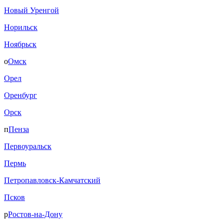
Новый Уренгой
Норильск
Ноябрьск
о
Омск
Орел
Оренбург
Орск
п
Пенза
Первоуральск
Пермь
Петропавловск-Камчатский
Псков
р
Ростов-на-Дону