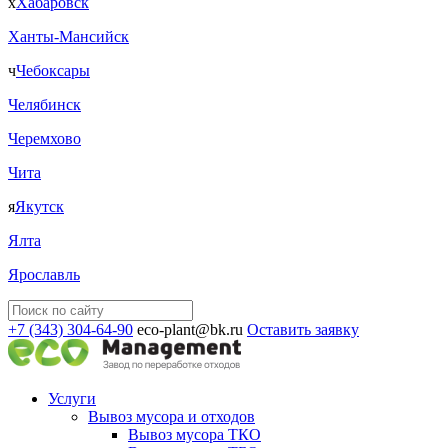
х
Хабаровск
Ханты-Мансийск
ч
Чебоксары
Челябинск
Черемхово
Чита
я
Якутск
Ялта
Ярославль
+7 (343) 304-64-90
eco-plant@bk.ru
Оставить заявку
Услуги
Вывоз мусора и отходов
Вывоз мусора ТКО