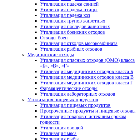
Утилизация падежа свиней
Утилизация падежа птицы
Утилизация падежа коз
Утилизация трупов животных
Утилизация последов животных
Утилизация боенских отходов
Отходы боен
Утилизация отходов мясокомбината
Утилизация рыбных отходов
Медицинские отходы
Утилизация опасных отходов (ОМО) класса
«Б», «В», «Г»
Утилизация медицинских отходов класса Б
Утилизация медицинских отходов класса В
Утилизация медицинских отходов класса Г
Фармацевтические отходы
Утилизация лабораторных отходов
Утилизация пищевых продуктов
Утилизация пищевых продуктов
Просроченные продукты и пищевые отходы
Утилизация товаров с истекшим сроком
годности
Утилизация овощей
Утилизация мяса
Утилизация рыбы