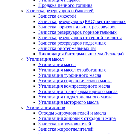
Продажа печного топлива
Зачистка резервуаров и ёмкостей
Зачистка емкостей
Зачистка резервуаров (РВС) вертикальных
Зачистка горизонтальных резервуаров
Зачистка резервуаров горизонтальных
Зачистка резервуаров от серной кислоты
Зачистка резервуаров подземных
Зачистка биотермальных ям
Ликвидация биотермальных ям (Беккера)
Утилизация масел
Утилизация масел
Утилизация масел отработанных
Утилизация турбинного масла
Утилизация гидравлического масла
Утилизация компрессорного масла
Утилизация трансформаторного масла
Утилизация индустриального масла
Утилизация моторного масла
Утилизация жиров
Отходы жироуловителей и масла
Утилизация жировых отходов и жира
Зачистка жироуловителей
Зачистка жироотделителей