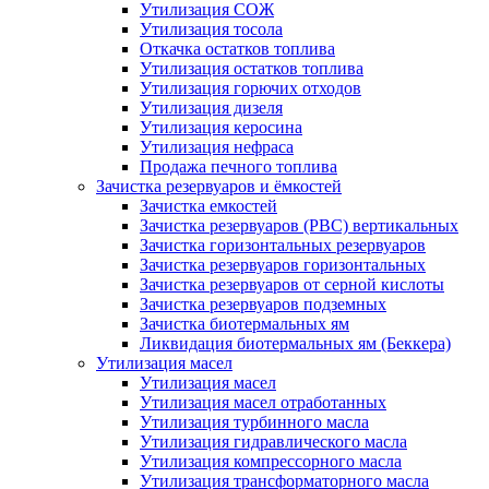
Утилизация СОЖ
Утилизация тосола
Откачка остатков топлива
Утилизация остатков топлива
Утилизация горючих отходов
Утилизация дизеля
Утилизация керосина
Утилизация нефраса
Продажа печного топлива
Зачистка резервуаров и ёмкостей
Зачистка емкостей
Зачистка резервуаров (РВС) вертикальных
Зачистка горизонтальных резервуаров
Зачистка резервуаров горизонтальных
Зачистка резервуаров от серной кислоты
Зачистка резервуаров подземных
Зачистка биотермальных ям
Ликвидация биотермальных ям (Беккера)
Утилизация масел
Утилизация масел
Утилизация масел отработанных
Утилизация турбинного масла
Утилизация гидравлического масла
Утилизация компрессорного масла
Утилизация трансформаторного масла