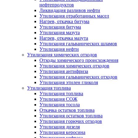
нефтепродуктов
Ликвидация разливов нефти
Утилизация отработанных масел
Нагрев, откачка битума
Утилизация битума
Утилизация мазута
Нагрев, откачка мазута
Утилизация гальванических шламов
Утилизация нефти
Утилизация химических отходов
Отходы химического происхождения
Утилизация химических отходов
Утилизация антифриза
Утилизация гальванических отходов
Утилизация этилен гликоля
Утилизация топлива
Утилизация топлива
Утилизация СОЖ
Утилизация тосола
Откачка остатков топлива
Утилизация остатков топлива
Утилизация горючих отходов
Утилизация дизеля
Утилизация керосина
Утилизация нефраса