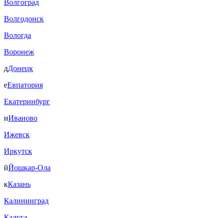
Волгоград
Волгодонск
Вологда
Воронеж
д
Донецк
е
Евпатория
Екатеринбург
и
Иваново
Ижевск
Иркутск
й
Йошкар-Ола
к
Казань
Калининград
Калуга