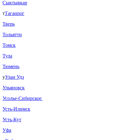
Сыктывкар
т
Таганрог
Тверь
Тольятти
Томск
Тула
Тюмень
у
Улан Удэ
Ульяновск
Усолье-Сибирское
Усть-Илимск
Усть-Кут
Уфа