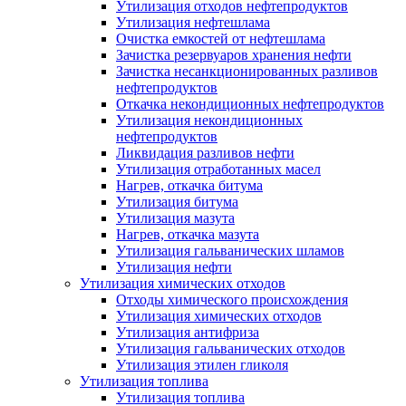
Утилизация отходов нефтепродуктов
Утилизация нефтешлама
Очистка емкостей от нефтешлама
Зачистка резервуаров хранения нефти
Зачистка несанкционированных разливов
нефтепродуктов
Откачка некондиционных нефтепродуктов
Утилизация некондиционных
нефтепродуктов
Ликвидация разливов нефти
Утилизация отработанных масел
Нагрев, откачка битума
Утилизация битума
Утилизация мазута
Нагрев, откачка мазута
Утилизация гальванических шламов
Утилизация нефти
Утилизация химических отходов
Отходы химического происхождения
Утилизация химических отходов
Утилизация антифриза
Утилизация гальванических отходов
Утилизация этилен гликоля
Утилизация топлива
Утилизация топлива